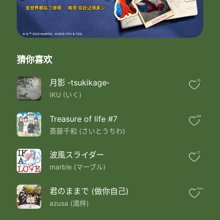
何故だろう
この両手には小さすぎる
ねぇ もどかしい朝の光の中で
君と笑いたい
いつからだろう
自分に嘘ついても
猜你喜欢
自信が持てなくて
逃げ道を造ってたはずなのに
月影 ‐tsukikage‐
10
気づいたら迷路を造ってた
IKU (いく)
君の嘆く姿は
笑顔へ続いてゆくんだよね?
信じてみたい
Treasure of life #7
64
私を見て
斎藤千和 (さいとうちわ)
ちっぽけな世界なのに
どうして 期待に胸が膨らむの?
波風スライダー
17
はてしない世界なのに
marble (マーブル)
どうして
何にも期待が持てないの?
ねぇ もどかしい月の光の下で
君のままで (做你自己)
5w+
君と笑いたい
azusa (満梓)
戸惑いの季節が巡る