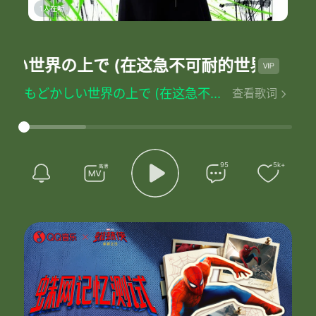
1人在听
い世界の上で (在这急不可耐的世界上)
-牧野
もどかしい世界の上で (在这急不可耐的世界上) - 牧野由依 (まきの ゆい)
查看歌词
词：佐々倉有吾
曲：佐々倉有吾
もしも明日
この世界が終わるとしても
君のことだから
95
5k+
「それならそれでもいいか」
素っ気ない態度とるのかな?
無理することはないけど
たまにでもいいから顔を上げて
こっちを見てよ
私を見て
ちっぽけな世界なのに
何故だろう
この両手には大きすぎる
はてしない世界なのに