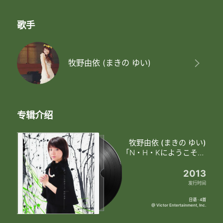
歌手
牧野由依 (まきの ゆい)
专辑介绍
牧野由依 (まきの ゆい)
「N・H・Kにようこそ！」エンディングテーマ もどかしい世界の上で (在这急不可耐的世界上)
2013
发行时间
日语 · 4首
@ Victor Entertainment, Inc.