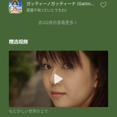
何故だろう
ガッティーノガッティーナ (Gattino Gattina)
62
ちっぽけな世界なのに
ちっぽけな世界なのに
斎藤千和 (さいとうちわ)
それなのに
ちっぽけな世界なのに
去QQ音乐查看更多
何故だろう
この両手には大きすぎる
はてしない世界なのに
精选视频
何故だろう
この両手には小さすぎる
ちっぽけな世界なのに
どうして 期待に胸が膨らむの?
ちっぽけな世界だから
もう少し 先まで歩いてみようか
もどかしい世界の上で
君と笑っていたいよ
もどかしい世界の上で