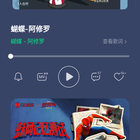
1人在听
蝴蝶
-阿修罗
蝴蝶 - 阿修罗
查看歌词
词：阿修罗乐队
曲：阿修罗乐队
You are butterfly
你破茧而来
被束缚的身体
57
5k+
阳光下展开
You are butterfly
有美丽色彩
你无声的跳舞
是最后的独白
遥远的风景
回忆的生命
孤独的背影
短暂的爱情
You are butterfly