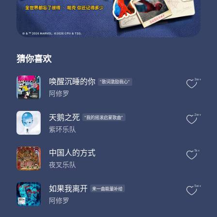
你破茧而来
被束缚的身体
阳光下展开
You are butterfly
你独自徘徊
一个人的舞台
猜你喜欢
谁为你喝彩
丢失的声音
唤醒沉睡的你
3w+
"歌词激励我心"
复杂的表情
阿修罗
苍老的眼睛
看不到黎明
脆弱的翅膀
天鹅之死
2w+
"我的摇滚启蒙歌曲"
飞不上天堂
紫环乐队
飞不出预言
飞不过冬天
中国人的方式
1k+
飞不到永远
夜叉乐队
如果我离开
5w+
来一曲能量补给
阿修罗