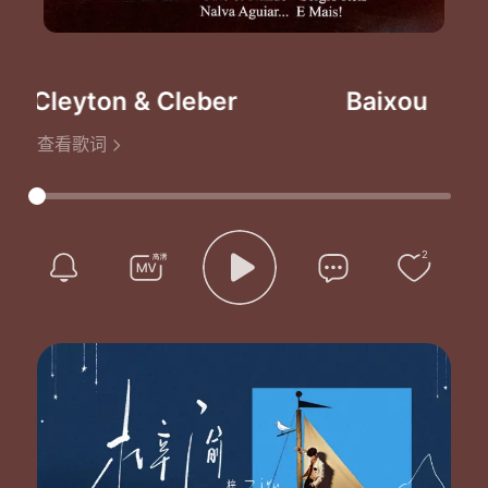
o
-Cleyton & Cleber
Baixou O Poe
查看歌词
2