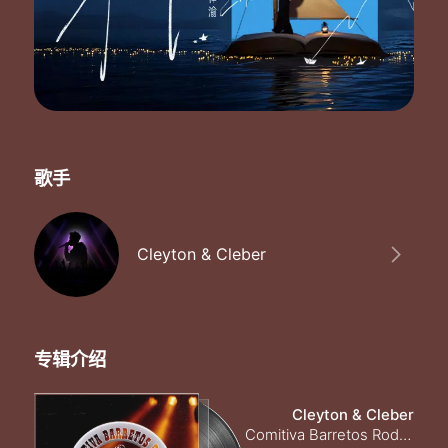
歌手
Cleyton & Cleber
专辑介绍
Cleyton & Cleber
Comitiva Barretos Rodeio - O Chão Vai Tremer!!!