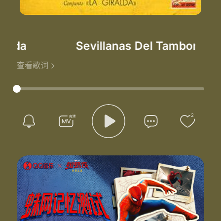
alda
Sevillanas Del Tamborilero
-
查看歌词
2