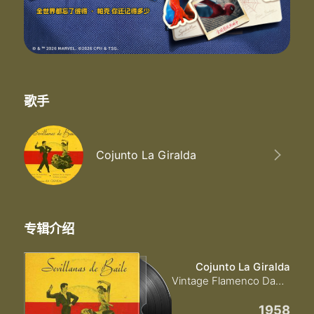
歌手
Cojunto La Giralda
专辑介绍
Cojunto La Giralda
Vintage Flamenco Dance No5 - Eps Collectors "Sevillanas De Baile"
1958