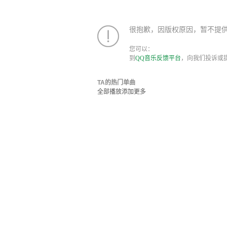
很抱歉，因版权原因，暂不提
您可以：
到
QQ音乐反馈平台
，向我们投诉或
TA的热门单曲
全部播放
添加
更多